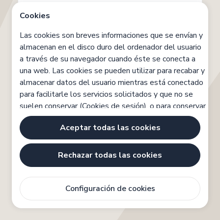
Contraseña
Cookies
Mostrar
Las cookies son breves informaciones que se envían y
almacenan en el disco duro del ordenador del usuario
a través de su navegador cuando éste se conecta a
¿Olvidaste tu contraseña?
una web. Las cookies se pueden utilizar para recabar y
Iniciar sesión
almacenar datos del usuario mientras está conectado
para facilitarle los servicios solicitados y que no se
suelen conservar (Cookies de sesión), o para conservar
los datos del usuario para otro tipo de servicios
Aceptar todas las cookies
futuros y que se pueden conservar por tiempo
indefinido (Cookies persistentes). Las cookies pueden
ser propias o de terceros.
Rechazar todas las cookies
Existen varios tipos de cookies:
Configuración de cookies
Cookies técnicas que facilitan la navegación del
usuario y la utilización de las diferentes opciones o
servicios que ofrece la web como identificar la sesión,