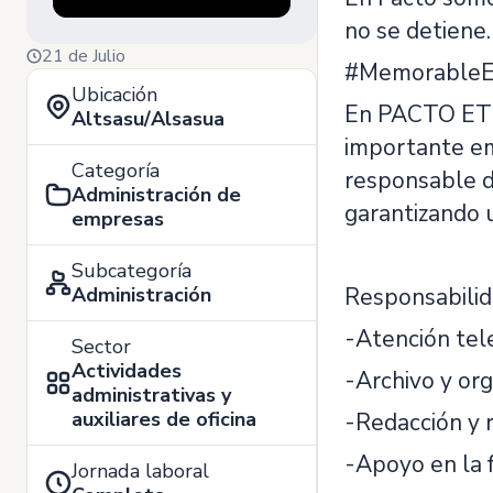
no se detiene. 
21 de Julio
#MemorableEx
Ubicación
En PACTO ETT 
Altsasu/Alsasua
importante em
Categoría
responsable de
Administración de
garantizando u
empresas
Subcategoría
Administración
Responsabilid
-Atención tele
Sector
Actividades
-Archivo y or
administrativas y
auxiliares de oficina
-Redacción y 
-Apoyo en la 
Jornada laboral