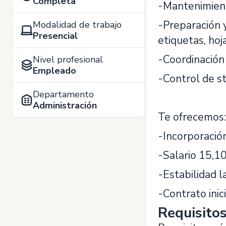
Completa
-Mantenimient
-Preparación 
Modalidad de trabajo
Presencial
etiquetas, hoja
-Coordinación
Nivel profesional
Empleado
-Control de s
Departamento
Administración
Te ofrecemos:
-Incorporació
-Salario 15,1
-Estabilidad l
-Contrato inic
Requisito