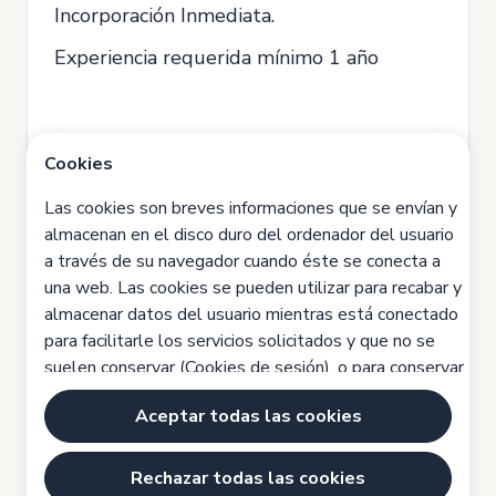
Incorporación Inmediata.
Experiencia requerida mínimo 1 año
Si quieres poner tu talento en
Cookies
movimiento y crecer en un entorno que
valora tu trabajo, esta es tu oportunidad.
Las cookies son breves informaciones que se envían y
almacenan en el disco duro del ordenador del usuario
¡Te estamos esperando!
a través de su navegador cuando éste se conecta a
Somos una empresa comprometida con la
una web. Las cookies se pueden utilizar para recabar y
almacenar datos del usuario mientras está conectado
igualdad y no discriminamos por género,
para facilitarle los servicios solicitados y que no se
etnia, orientación sexual, diversidad
suelen conservar (Cookies de sesión), o para conservar
funcional, edad u otros aspectos
los datos del usuario para otro tipo de servicios
protegidos por la legislación. Éste proceso
Aceptar todas las cookies
futuros y que se pueden conservar por tiempo
indefinido (Cookies persistentes). Las cookies pueden
de selección se basa en criterios objetivos
ser propias o de terceros.
Rechazar todas las cookies
de profesionalidad, méritos y capacidad.