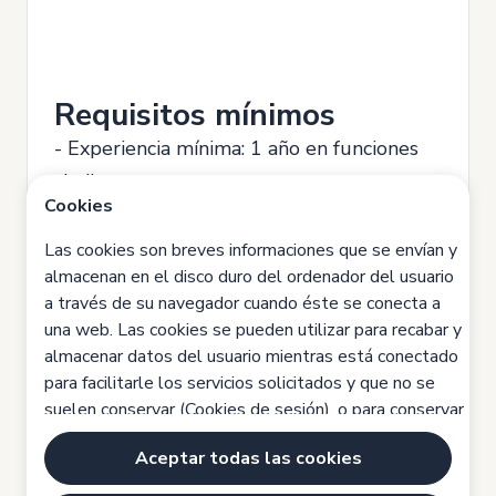
Requisitos mínimos
- Experiencia mínima: 1 año en funciones
similares.
Cookies
- Conocimientos en control de inventarios,
Las cookies son breves informaciones que se envían y
logística y almacenamiento.
almacenan en el disco duro del ordenador del usuario
- Manejo de sistemas informáticos (Excel,
a través de su navegador cuando éste se conecta a
una web. Las cookies se pueden utilizar para recabar y
ERP o software de almacén).
almacenar datos del usuario mientras está conectado
- Organización, responsabilidad y
para facilitarle los servicios solicitados y que no se
orientación al detalle.
suelen conservar (Cookies de sesión), o para conservar
los datos del usuario para otro tipo de servicios
- Buenas habilidades de comunicación y
Aceptar todas las cookies
futuros y que se pueden conservar por tiempo
trabajo en equipo.
indefinido (Cookies persistentes). Las cookies pueden